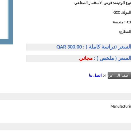
وع الوثيقة:
فرص الاستثمار الصناعي
لدولة
:
GCC
ئة
:
هندسة
لقطاع
:
لسعر (دراسة كاملة ) :
300.00
QAR
لسعر ( ملخص ) :
مجاني
or
اتصل بنا
Manufacturin