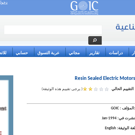
دخول 
ر
دراسات
تقارير
مجاني
عربة التسوق
حسابي
للاتص
Resin Sealed Electric Motor
التقييم الحالي
( يرجى تقييم هذه الوثيقة)
المؤلف
:
GOIC
شرت في:
Jan-1994
غة الوثيقة:
English