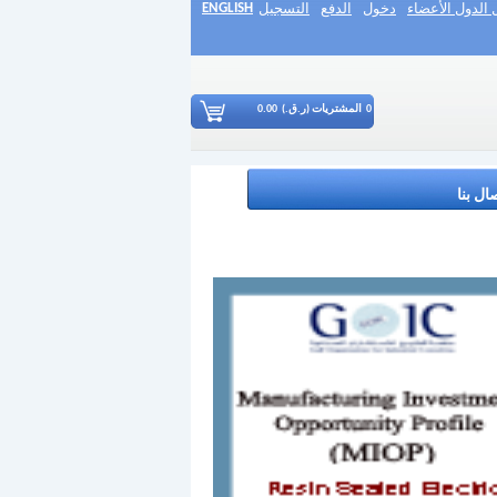
ENGLISH
الدول الأعضاء
دخول
الدفع
التسجيل
0
المشتريات (ر.ق.)
0.00
ال بنا